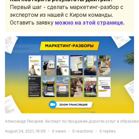
Первый шаг - сделать маркетинг-разбор с 
экспертом из нашей с Киром команды. 
Оставить заявку 
можно на этой странице.
Александр Писарев. Эксперт по продажам дорогих услуг и образова
August 24, 2021, 16:09
0
views
0
reactions
0
replies