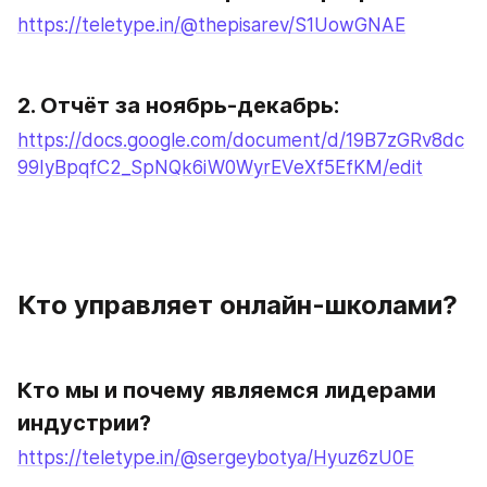
https://teletype.in/@thepisarev/S1UowGNAE
2. Отчёт за ноябрь-декабрь:
https://docs.google.com/document/d/19B7zGRv8dc
99IyBpqfC2_SpNQk6iW0WyrEVeXf5EfKM/edit
Кто управляет онлайн-школами?
Кто мы и почему являемся лидерами 
индустрии?
https://teletype.in/@sergeybotya/Hyuz6zU0E